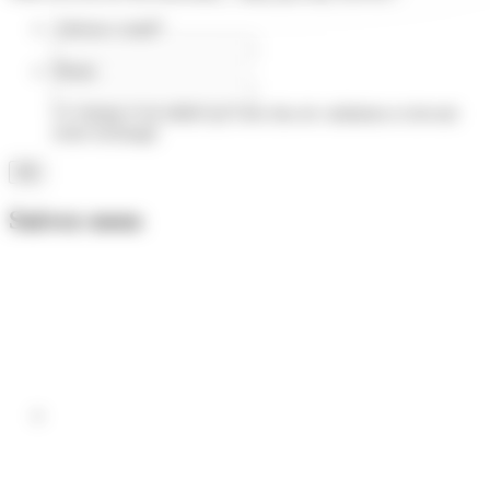
Adresse e-mail
*
Phone
Ce champ n’est utilisé qu’à des fins de validation et devrait
rester inchangé.
Suivez-nous