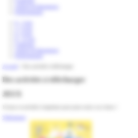
Catalogue
Auteurs & illustrateurs
Professionnels
0 – 3 ans
3 – 6 ans
6 – 8 ans
8 – 12 ans
Catalogue
Auteurs & illustrateurs
Professionnels
Accueil
>
Des activités à télécharger
Des activités à télécharger
JEUX
10 jeux et activités à imprimer pour jouer seul.e ou à deux !
Télécharger