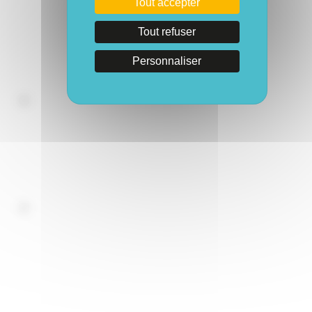
Tout accepter
Tout refuser
Personnaliser