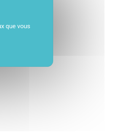
eux que vous