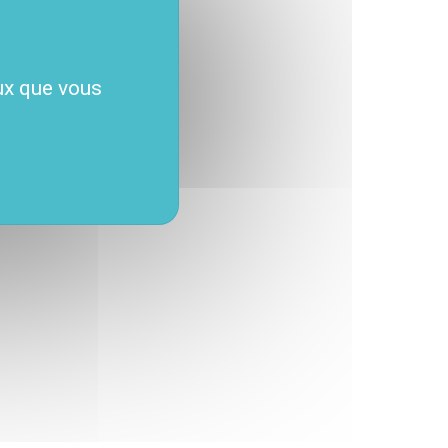
eux que vous