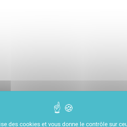
lise des cookies et vous donne le contrôle sur c