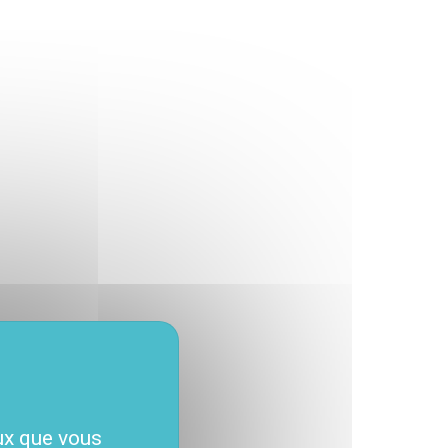
eux que vous