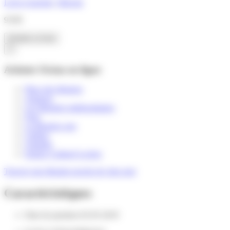
Livre à toucher
,
Silicone
9.95€
Acheter ce livre
×
Acheter
Océan
en ligne
Place des libraires
Amazon
Les librairies indépendantes
Fnac
La librairie.com
Cultura
Chapitre
Espace Culturel Leclerc
Trouver une librairie proche de chez moi
Caractéristiques
Date de parution
02-05-2019