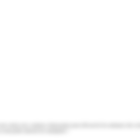
e tout carton aux couleurs chatoyantes pour découvrir les animaux des oc
s tout-petits adorent les manipuler !