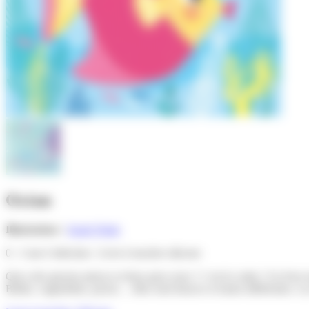
Océan
Illustrateur :
Sarah Wade
0 - 3 ans
Collection : Livre à toucher silicone
Qui a des grosses pinces et deux gros yeux ? c’est le crabe ! Un livr
Bulles, vaguelettes, picots… elles sont douces et toutes différentes. Le