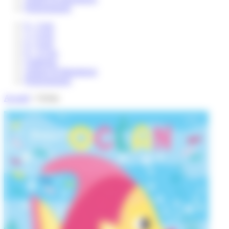
Professionnels
0 – 3 ans
3 – 6 ans
6 – 8 ans
8 – 12 ans
Catalogue
Auteurs & illustrateurs
Professionnels
Accueil
>
Océan