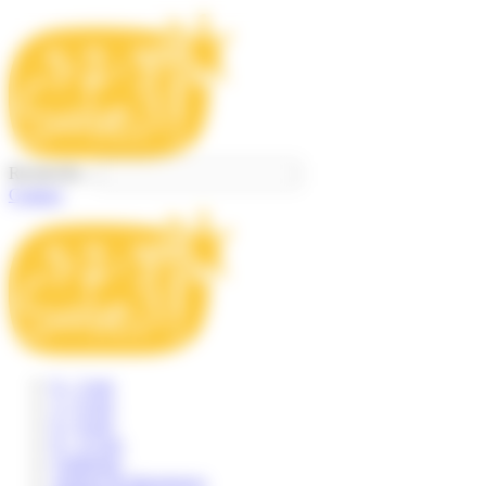
Panneau de gestion des cookies
Recherche...
Contact
0 – 3 ans
3 – 6 ans
6 – 8 ans
8 – 12 ans
Catalogue
Auteurs & illustrateurs