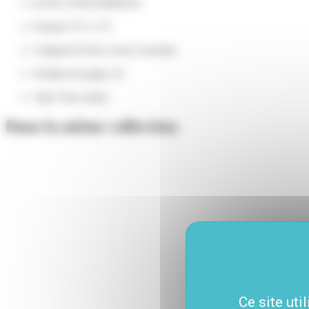
EAN13
9782359904161
Format
175 x 175
Catégorie
Éveil, Livres à toucher
Nombre de pages
10
Type
Tout carton
Dans la même collection
Ce site uti