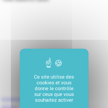
À paraître
Ce site utilise des
cookies et vous
donne le contrôle
sur ceux que vous
Il ne faut pas toucher une vache grognonne
souhaitez activer
Découvrir