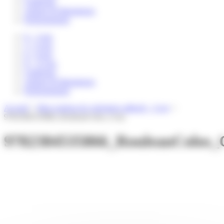
Catalogue
Auteurs & illustrateurs
Professionnels
0 – 3 ans
3 – 6 ans
6 – 8 ans
8 – 12 ans
Catalogue
Auteurs & illustrateurs
Professionnels
Accueil
>
Mon rouleau de coloriages adhesif – Cosy
>
9782384535866_RouleauColos_Cosy
9782384535866_RouleauColos_