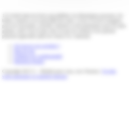
123 Soleil aime les livres qui pétillent, les illustrations joyeuses, les
belles couleurs et la musicalité des mots. Livres d’éveil et imagiers
pour les tout-petits, activités, histoires et documentaires pour les plus
grands, notre vœu le plus cher est que les enfants et les parents
puissent apprendre plein de choses en s’amusant.
Où trouver nos produits ?
Plan du site
Politique de confidentialité
Mentions légales
Copyright 2015 ©. - Réalisé pour vous, avec Passion |
Voyelle,
votre partenaire en stratégie Internet