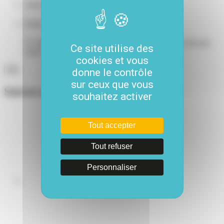
Adresse e-mail
*
Email
Ce champ n’est utilisé qu’à des fins de validation et devrait
Ce site utilise des
rester inchangé.
cookies et vous
donne le contrôle
sur ceux que vous
Suivez-nous
souhaitez activer
Tout accepter
Tout refuser
Personnaliser