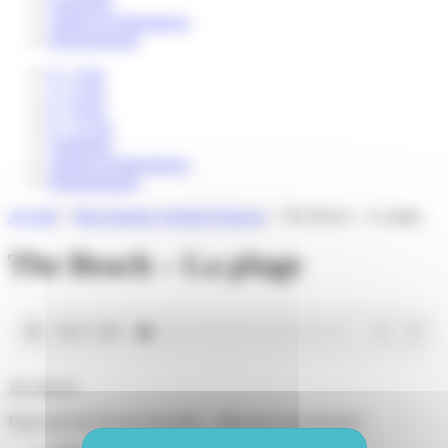
Catalogue
Auteurs & illustrateurs
Professionnels
0 – 3 ans
3 – 6 ans
6 – 8 ans
8 – 12 ans
Catalogue
Auteurs & illustrateurs
Professionnels
Accueil
>
Mon imagier Anglais-Français
>
The Beach – La plage
The Beach – La plage
The Beach
.
Pour recevoir de nos nouvelles... Mais pas trop souvent !