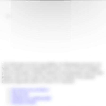
123 Soleil aime les livres qui pétillent, les illustrations joyeuses, les
belles couleurs et la musicalité des mots. Livres d’éveil et imagiers
pour les tout-petits, activités, histoires et documentaires pour les plus
grands, notre vœu le plus cher est que les enfants et les parents
puissent apprendre plein de choses en s’amusant.
Où trouver nos produits ?
Plan du site
Politique de confidentialité
Mentions légales