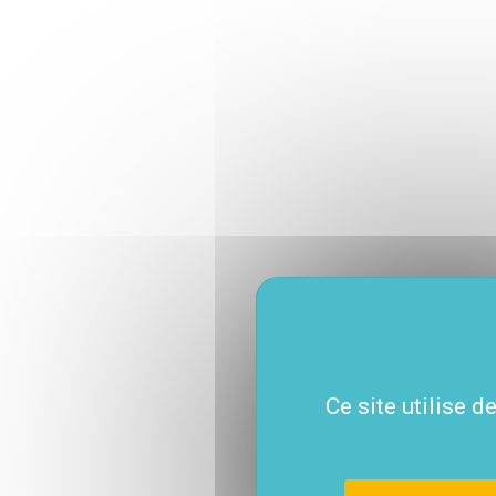
Ce site utilise 