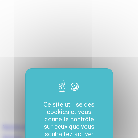
Ce site utilise des
cookies et vous
donne le contrôle
sur ceux que vous
Mon livre sonore – Ferme
souhaitez activer
Découvrir