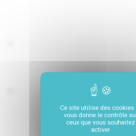
Ce site utilise des cookies 
vous donne le contrôle su
ceux que vous souhaitez
activer