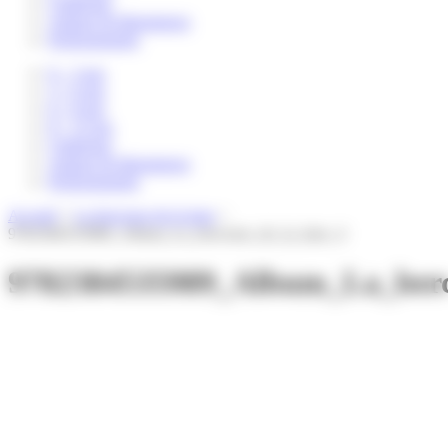
Catalogue
Auteurs & illustrateurs
Professionnels
0 – 3 ans
3 – 6 ans
6 – 8 ans
8 – 12 ans
Catalogue
Auteurs & illustrateurs
Professionnels
Accueil
>
La berceuse de la lune
>
9782384535989_Album_La_berceuse_de_la_lune_4
9782384535989_Album_La_berc