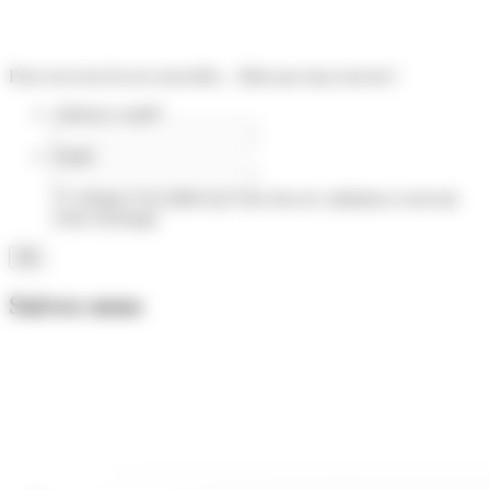
Pour recevoir de nos nouvelles... Mais pas trop souvent !
Adresse e-mail
*
Email
Ce champ n’est utilisé qu’à des fins de validation et devrait
rester inchangé.
Suivez-nous