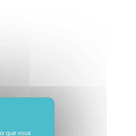
eux que vous