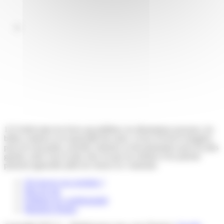
123 Soleil aime les livres qui pétillent, les illustrations joyeuses, les
belles couleurs et la musicalité des mots. Livres d’éveil et imagiers
pour les tout-petits, activités, histoires et documentaires pour les plus
grands, notre vœu le plus cher est que les enfants et les parents
puissent apprendre plein de choses en s’amusant.
Où trouver nos produits ?
Plan du site
Politique de confidentialité
Mentions légales