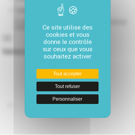
Comments
Ce champ n’est utilisé qu’à des fins de validation et devrait
Ce site utilise des
rester inchangé.
cookies et vous
donne le contrôle
sur ceux que vous
Suivez-nous
souhaitez activer
Tout accepter
Tout refuser
Personnaliser