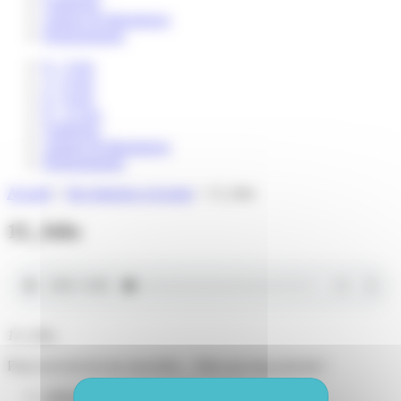
Catalogue
Auteurs & illustrateurs
Professionnels
0 – 3 ans
3 – 6 ans
6 – 8 ans
8 – 12 ans
Catalogue
Auteurs & illustrateurs
Professionnels
Accueil
>
Des histoires à écouter
>
13_Jobs
13_Jobs
13_Jobs
.
Pour recevoir de nos nouvelles... Mais pas trop souvent !
Adresse e-mail
*