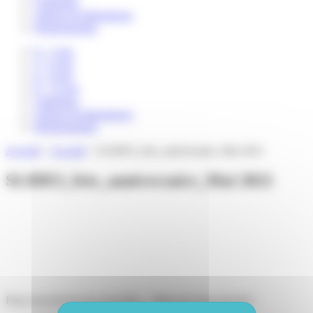
Catalogue
Auteurs & illustrateurs
Professionnels
0 – 3 ans
3 – 6 ans
6 – 8 ans
8 – 12 ans
Catalogue
Auteurs & illustrateurs
Professionnels
Accueil
>
Accueil
>
SLIDES_fete_anniversaire_Mai 2021
SLIDES_fete_anniversaire_Mai 2021
Pour recevoir de nos nouvelles... Mais pas trop souvent !