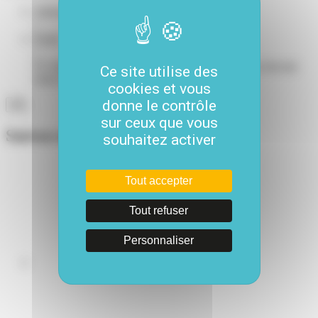
Adresse e-mail
*
Email
Ce champ n’est utilisé qu’à des fins de validation et devrait
Ce site utilise des
rester inchangé.
cookies et vous
donne le contrôle
sur ceux que vous
Suivez-nous
souhaitez activer
Tout accepter
Tout refuser
Personnaliser