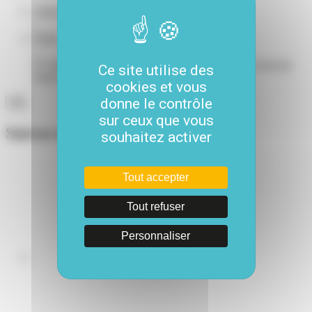
Adresse e-mail
*
Name
Ce champ n’est utilisé qu’à des fins de validation et devrait
Ce site utilise des
rester inchangé.
cookies et vous
donne le contrôle
sur ceux que vous
Suivez-nous
souhaitez activer
Tout accepter
Tout refuser
Personnaliser