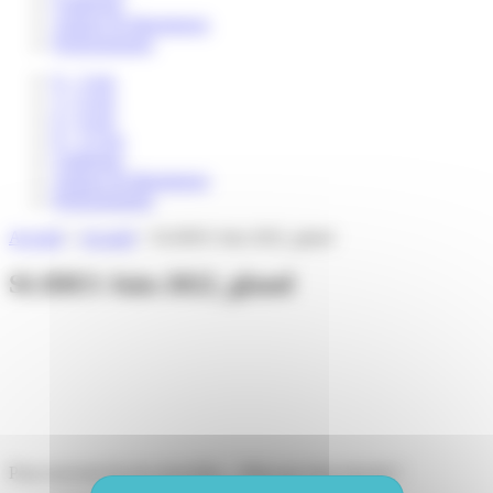
Catalogue
Auteurs & illustrateurs
Professionnels
0 – 3 ans
3 – 6 ans
6 – 8 ans
8 – 12 ans
Catalogue
Auteurs & illustrateurs
Professionnels
Accueil
>
Accueil
>
SLIDES Juin 2022_gland
SLIDES Juin 2022_gland
Pour recevoir de nos nouvelles... Mais pas trop souvent !