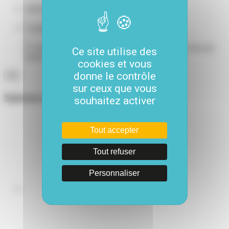
Adresse e-mail
*
Comments
Ce champ n’est utilisé qu’à des fins de validation et devrait
Ce site utilise des
rester inchangé.
cookies et vous
donne le contrôle
sur ceux que vous
Suivez-nous
souhaitez activer
Tout accepter
Tout refuser
Personnaliser