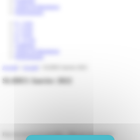
Catalogue
Auteurs & illustrateurs
Professionnels
0 – 3 ans
3 – 6 ans
6 – 8 ans
8 – 12 ans
Catalogue
Auteurs & illustrateurs
Professionnels
Accueil
>
Accueil
>
SLIDES Janvier 2022
SLIDES Janvier 2022
Pour recevoir de nos nouvelles... Mais pas trop souvent !