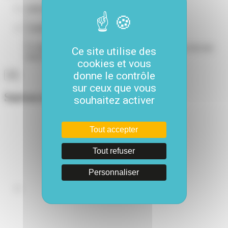
Adresse e-mail
*
Comments
Ce champ n’est utilisé qu’à des fins de validation et devrait
Ce site utilise des
rester inchangé.
cookies et vous
donne le contrôle
sur ceux que vous
Suivez-nous
souhaitez activer
Tout accepter
Tout refuser
Personnaliser