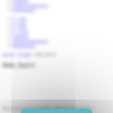
Catalogue
Auteurs & illustrateurs
Professionnels
0 – 3 ans
3 – 6 ans
6 – 8 ans
8 – 12 ans
Catalogue
Auteurs & illustrateurs
Professionnels
Accueil
>
Accueil
>
Slide_Noel 4
Slide_Noel 4
Pour recevoir de nos nouvelles... Mais pas trop souvent !