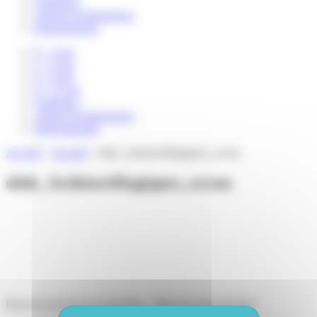
Catalogue
Auteurs & illustrateurs
Professionnels
0 – 3 ans
3 – 6 ans
6 – 8 ans
8 – 12 ans
Catalogue
Auteurs & illustrateurs
Professionnels
Accueil
>
Accueil
>
slide_ArdoisesMagiques_ocean
slide_ArdoisesMagiques_ocean
Pour recevoir de nos nouvelles... Mais pas trop souvent !