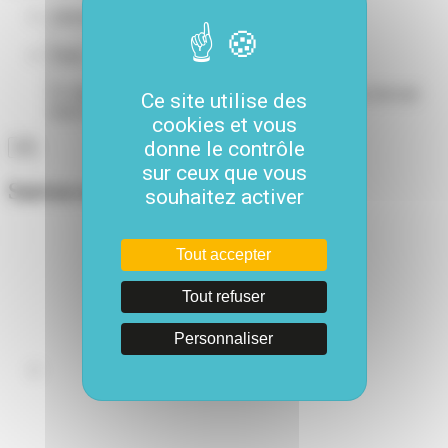
Adresse e-mail
*
Name
Ce champ n’est utilisé qu’à des fins de validation et devrait
Ce site utilise des
rester inchangé.
cookies et vous
donne le contrôle
sur ceux que vous
Suivez-nous
souhaitez activer
Tout accepter
Tout refuser
Personnaliser