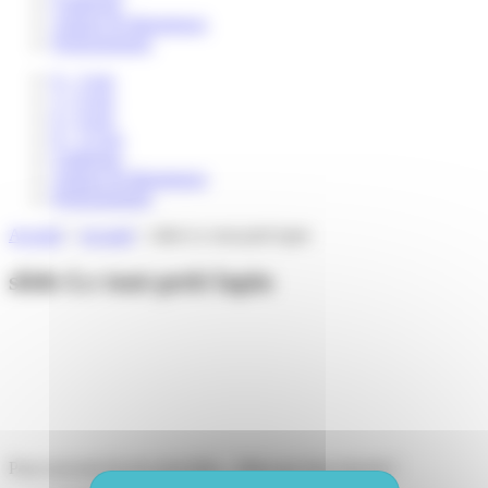
Catalogue
Auteurs & illustrateurs
Professionnels
0 – 3 ans
3 – 6 ans
6 – 8 ans
8 – 12 ans
Catalogue
Auteurs & illustrateurs
Professionnels
Accueil
>
Accueil
>
slide-Le tout-petit lapin
slide-Le tout-petit lapin
Pour recevoir de nos nouvelles... Mais pas trop souvent !