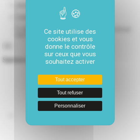
Adresse e-mail
*
Comments
Ce champ n’est utilisé qu’à des fins de validation et devrait
Ce site utilise des
rester inchangé.
cookies et vous
donne le contrôle
sur ceux que vous
Suivez-nous
souhaitez activer
Tout accepter
Tout refuser
Personnaliser