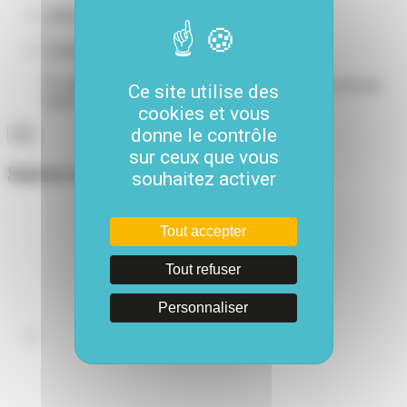
Adresse e-mail
*
Comments
Ce champ n’est utilisé qu’à des fins de validation et devrait
Ce site utilise des
rester inchangé.
cookies et vous
donne le contrôle
sur ceux que vous
Suivez-nous
souhaitez activer
Tout accepter
Tout refuser
Personnaliser