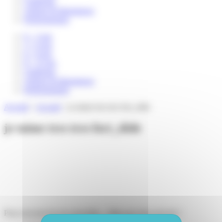
Catalogue
Auteurs & illustrateurs
Professionnels
0 – 3 ans
3 – 6 ans
6 – 8 ans
8 – 12 ans
Catalogue
Auteurs & illustrateurs
Professionnels
Accueil
>
Accueil
>
je taime tres tres fort_slide
je taime tres tres fort_slide
Pour recevoir de nos nouvelles... Mais pas trop souvent !